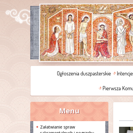
Ogłoszenia duszpasterskie
Intencj
Pierwsza Komu
Menu
Załatwianie spraw
sakramentalnych i pogrzebu